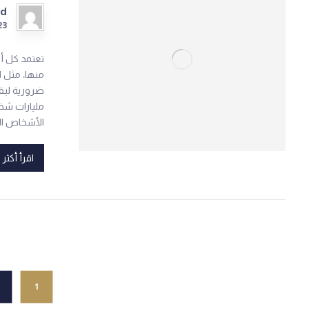
ad
23
تعتمد كل أش
منها، مثل ا
ضرورية لبقا
مليارات شخ
الأشخاص الم
اقرأ أكثر
1