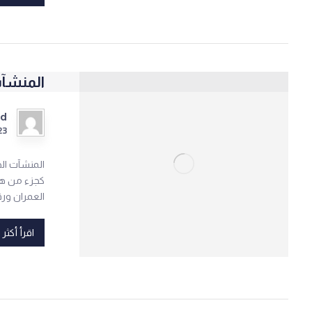
المنشآت
ad
23
العمران ورقمنتة، 
اقرأ أكثر