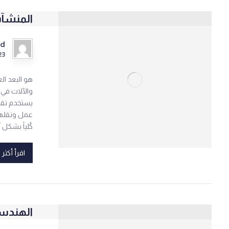
المنشآ
ad
23
والآلات في 
يستخدم تقني
عمل ونقلها 
كُلياً بشكل آل
اقرأ أكثر
الهندس