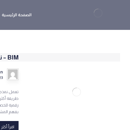
الصفحة الرئيسية
BIM – نـمذجـة مـعلومـات الـبـنـاء
in
23
رقمية للخص
بفهم المشر
اقرأ أكثر