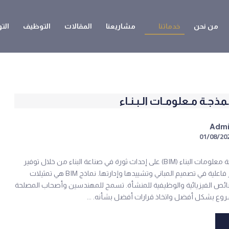
من نحن
خدماتنا
مشاريعنا
المقالات
التوظيف
الت
Adm
01/08/20
تعمل نمذجة معلومات البناء (BIM) على إحداث ثورة في صناعة البناء من خلال توفير
طريقة أكثر فاعلية في تصميم المباني وتشييدها وإدارتها. نماذج BIM هي تمثيلات
ائص الفيزيائية والوظيفية للمنشأة. تسمح للمهندسين وأصحاب المصلحة
وع بشكل أفضل واتخاذ قرارات أفضل بشأنه. ...