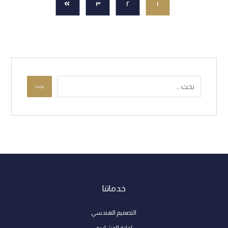
٣
٢
١
بحث
خدماتنا
التصميم الهندسي
إدارة المشاريع