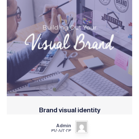
Brand visual identity
Admin
٣١/٠٨/٢٠٢٣