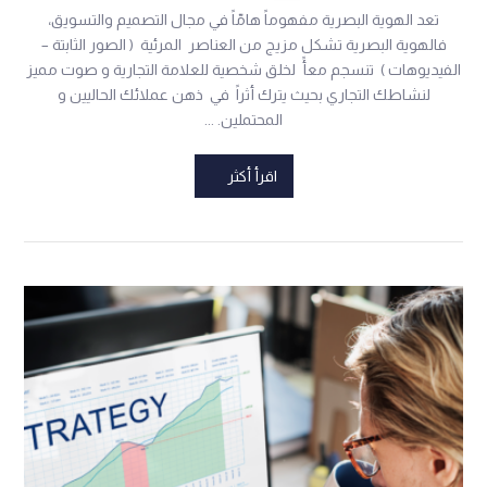
تعد الهوية البصرية مفهوماً هامّاً في مجال التصميم والتسويق،
فالهوية البصرية تشكل مزيج من العناصر المرئية ( الصور الثابتة –
الفيديوهات ) تنسجم معأً لخلق شخصية للعلامة التجارية و صوت مميز
لنشاطك التجاري بحيث يترك أثراً في ذهن عملائك الحاليين و
المحتملين. ...
اقرأ أكثر