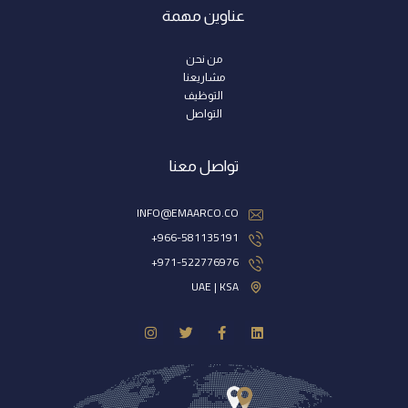
عناوين مهمة
من نحن
مشاريعنا
التوظيف
التواصل
تواصل معنا
INFO@EMAARCO.CO
966-581135191+
971-522776976+
UAE | KSA