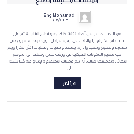
المنشآت مسبقة الصنع
Eng Mohamad
٠١/٠٧/٢٠٢٣
هو البعد العاشر من أبعاد تقنية BIM، وهو نظام البناء القائم على
استخدام التكنولوجيا والآلات في جميع مراحل دورة حياة المشروع من
تصميم وتصنيع وتنفيذ وإدارة، يستخدم تقنيات وعمليات أكثر ابتكاراً ويتم
فيه تصنيع المكونات الهيكلية في ورشة عمل ونقلها إلى الموقع
النهائي وتجميعها هناك، أي تتم عمليات التصميم والإنتاج فيه كُلياً بشكل
آلي. ...
اقرأ أكثر