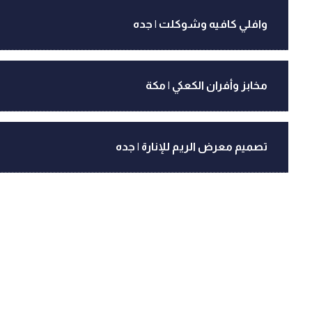
وافلي كافيه وشوكلت | جده
مخابز وأفران الكعكي | مكة
تصميم معرض الريم للإنارة | جده