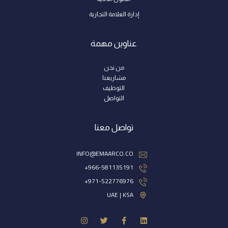
إدارة العلامة التجارية
عناوين مهمة
من نحن
مشاريعنا
التوظيف
التواصل
تواصل معنا
INFO@EMAARCO.CO
966-581135191+
971-522776976+
UAE | KSA