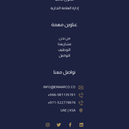
إدارة العلامة التجارية
عناوين مهمة
من نحن
مشاريعنا
التوظيف
التواصل
تواصل معنا
INFO@EMAARCO.CO
966-581135191+
971-522776976+
UAE | KSA