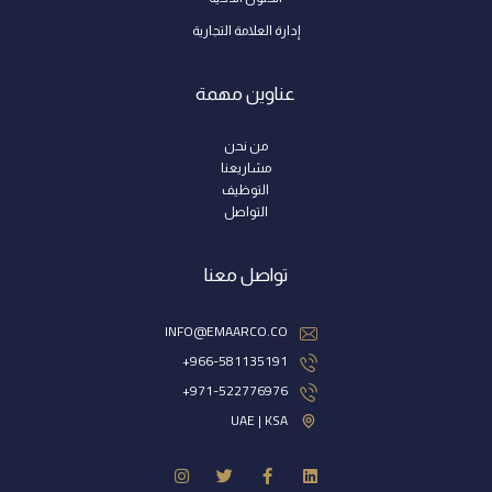
إدارة العلامة التجارية
عناوين مهمة
من نحن
مشاريعنا
التوظيف
التواصل
تواصل معنا
INFO@EMAARCO.CO
966-581135191+
971-522776976+
UAE | KSA