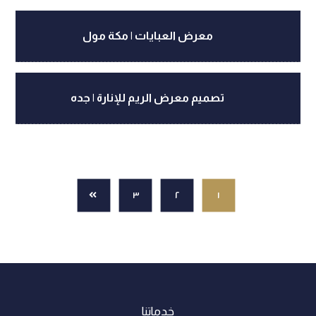
معرض العبايات | مكة مول
تصميم معرض الريم للإنارة | جده
٣
٢
١
خدماتنا