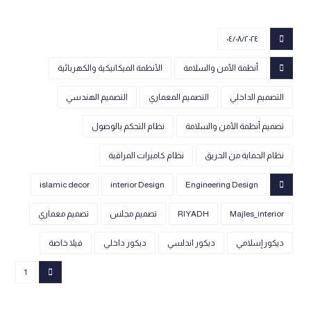
٠٤/٠٨/٢٠٢٤
أنظمة الأمن والسلامة
الأنظمة الميكانيكية والكهربائية
التصميم الداخلي
التصميم المعماري
التصميم الهندسي
تصميم أنظمة الأمن والسلامة
نظام التحكم بالوصول
نظام الحماية من الحريق
نظام كاميرات المراقبة
islamic decor
interior Design
Engineering Design
Majles_interior
RIYADH
تصميم مجلس
تصميم معماري
ديكور إسلامي
ديكور اندلسي
ديكور داخلي
فيلا خاصة
1