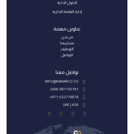
الحلول الذكية
إدارة العلامة التجارية
عناوين مهمة
من نحن
مشاريعنا
التوظيف
التواصل
تواصل معنا
INFO@EMAARCO.CO
966-581135191+
971-522776976+
UAE | KSA