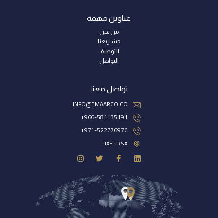
عناوين مهمة
من نحن
مشاريعنا
التوظيف
التواصل
تواصل معنا
INFO@EMAARCO.CO
966-581135191+
971-522776976+
UAE | KSA